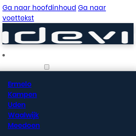
Ga naar hoofdinhoud
Ga naar
voettekst
Vestigingen
Ermelo
Er zijn geweldige
Kampen
Uden
dingen in het
Waalwijk
verschiet
Meedoen