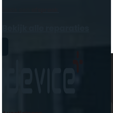
Geen producten in de
Maak een
afspraak
winkelwagen.
Bekijk alle reparaties
Reparaties
iPhone