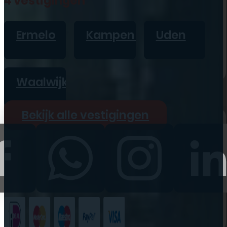
4 vestigingen
iPad
Overig
Ermelo
Kampen
Uden
Vraag offerte aan
Bekijk alle prijzen
Waalwijk
Producten
Bekijk alle vestigingen
iPhone
iPad
Refurbished
Accessoires
Bekijk alle
producten