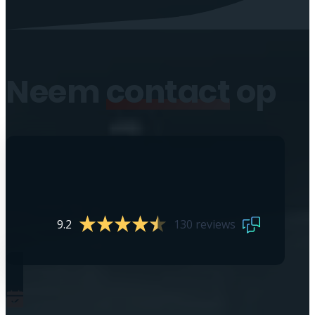
Neem
contact
op
9.2
130 reviews
0