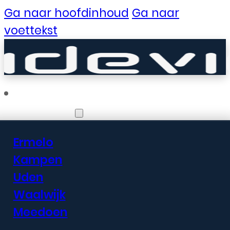
Ga naar hoofdinhoud
Ga naar
voettekst
Vestigingen
Ermelo
Er zijn geweldige
Kampen
Uden
dingen in het
Waalwijk
verschiet
Meedoen