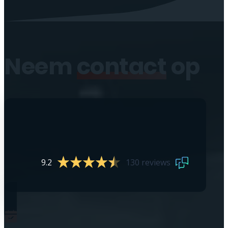
Neem
contact
op
9.2
130 reviews
0