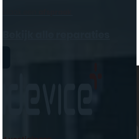
Geen producten in de
Maak een
afspraak
winkelwagen.
Bekijk alle reparaties
Reparaties
iPhone