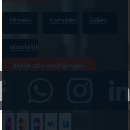
4 vestigingen
iPad
Overig
Ermelo
Kampen
Uden
Vraag offerte aan
Bekijk alle prijzen
Waalwijk
Producten
Bekijk alle vestigingen
iPhone
iPad
Refurbished
Accessoires
Bekijk alle
producten