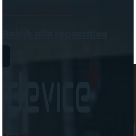
Geen producten in de
Maak een
afspraak
winkelwagen.
Bekijk alle reparaties
Reparaties
iPhone