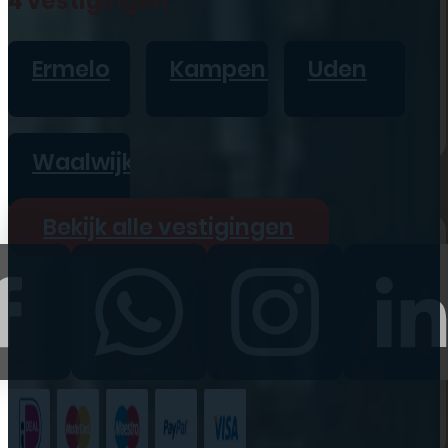
4 vestigingen
iPad
Overig
Ermelo
Kampen
Uden
Vraag offerte aan
Bekijk alle prijzen
Waalwijk
Producten
Bekijk alle vestigingen
iPhone
iPad
Refurbished
Accessoires
Bekijk alle
producten