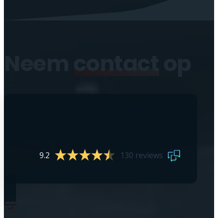
Neem
contact
op
9.2
130 reviews
0