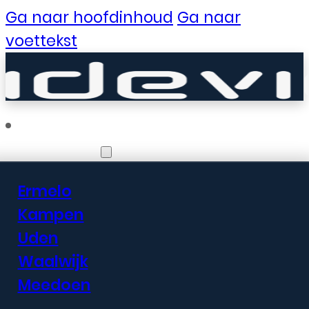
Ga naar hoofdinhoud
Ga naar
voettekst
Vestigingen
Ermelo
Er zijn geweldige
Kampen
Uden
dingen in het
Waalwijk
verschiet
Meedoen