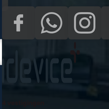
Kampen
Uden
Waalwijk
Meedoen
Informatie
Nieuws
Zakelijk
Neem contact op
Veelgestelde vragen
4 vestigingen
Mijn account