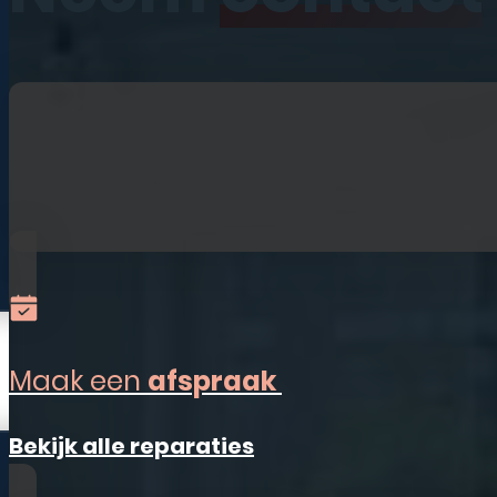
iPhone
iPad
Laptops
Watches
Refurbished
Accessoires
Alles-in-één
Sim Only
Maak een
afspraak
Vestigingen
Bekijk alle reparaties
Ermelo