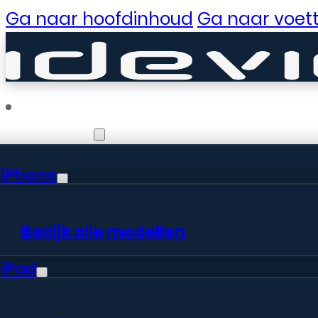
Ga naar hoofdinhoud
Ga naar voett
Reparaties
iPhone
Er zijn gewe
Bekijk alle modellen
iPad
Er is iets moois in het vooruitzic