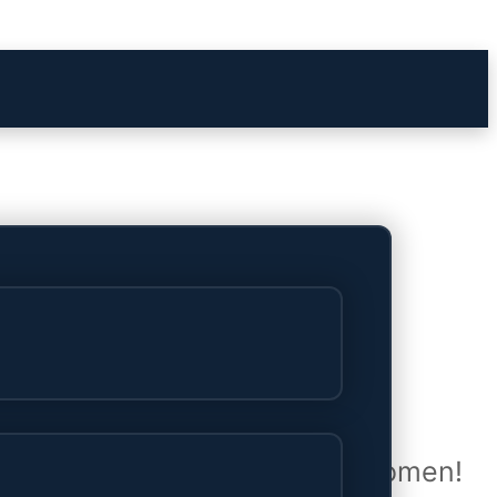
het verschiet
uwd en zal binnenkort online komen!