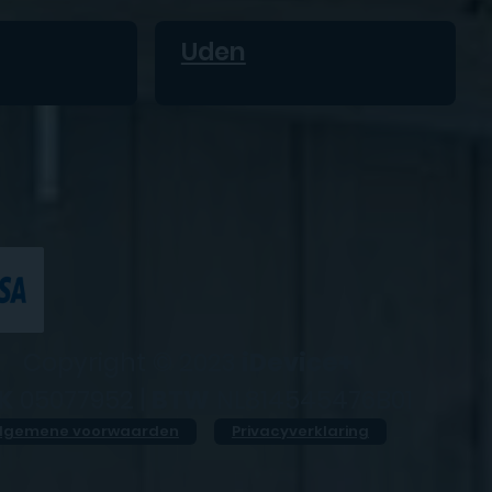
Uden
Copyright © 2023
iDevice+
K
05077952 |
BTW
NL814545476B01
lgemene voorwaarden
Privacyverklaring