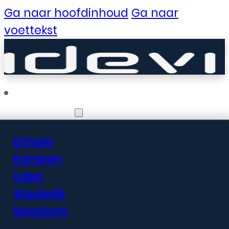
Ga naar hoofdinhoud
Ga naar
voettekst
Vestigingen
Ermelo
Er zijn geweldige
Kampen
Uden
dingen in het
Waalwijk
verschiet
Meedoen