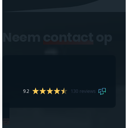
Neem
contact
op
9.2
130 reviews
0