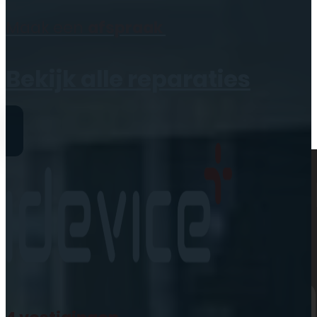
Geen producten in de
Maak een
afspraak
winkelwagen.
Bekijk alle reparaties
Reparaties
iPhone