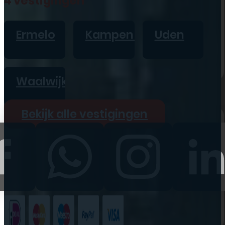
4 vestigingen
iPad
Overig
Ermelo
Kampen
Uden
Vraag offerte aan
Bekijk alle prijzen
Waalwijk
Producten
Bekijk alle vestigingen
iPhone
iPad
Refurbished
Accessoires
Bekijk alle
producten