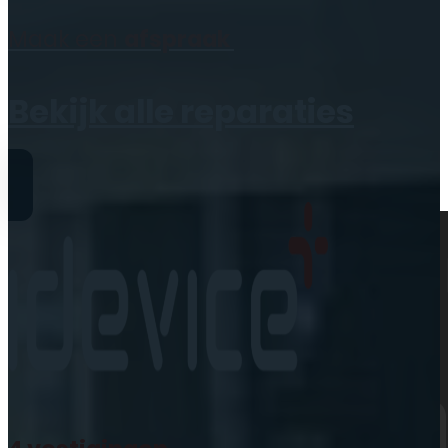
Geen producten in de
Maak een
afspraak
winkelwagen.
Bekijk alle reparaties
Reparaties
iPhone