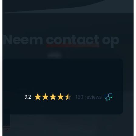
Neem
contact
op
9.2
130 reviews
0