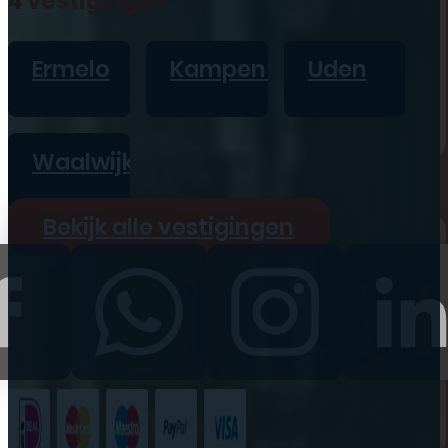
4 vestigingen
iPad
Overig
Ermelo
Kampen
Uden
Vraag offerte aan
Bekijk alle prijzen
Waalwijk
Producten
Bekijk alle vestigingen
iPhone
iPad
Refurbished
Accessoires
Bekijk alle
producten