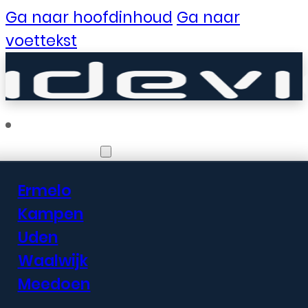
Ga naar hoofdinhoud
Ga naar
voettekst
Vestigingen
Ermelo
Er zijn geweldige
Kampen
Uden
dingen in het
Waalwijk
verschiet
Meedoen