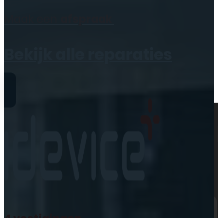
Geen producten in de
Maak een
afspraak
winkelwagen.
Bekijk alle reparaties
Reparaties
iPhone