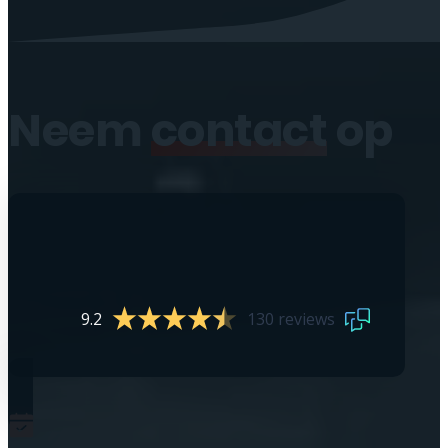
Neem
contact
op
9.2
130 reviews
0