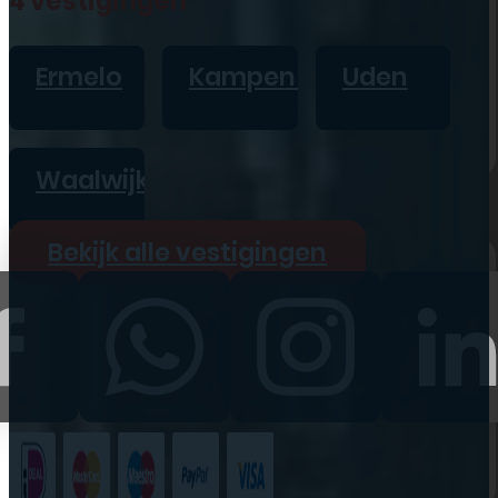
4 vestigingen
iPad
Overig
Ermelo
Kampen
Uden
Vraag offerte aan
Bekijk alle prijzen
Waalwijk
Producten
Bekijk alle vestigingen
iPhone
iPad
Refurbished
Accessoires
Bekijk alle
producten