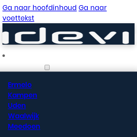
Ga naar hoofdinhoud
Ga naar
voettekst
Vestigingen
Ermelo
Er zijn geweldige
Kampen
Uden
dingen in het
Waalwijk
verschiet
Meedoen