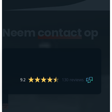
Neem
contact
op
9.2
130 reviews
0