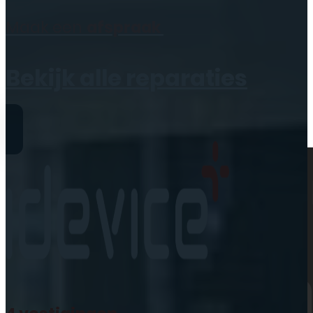
Geen producten in de
Maak een
afspraak
winkelwagen.
Bekijk alle reparaties
Reparaties
iPhone