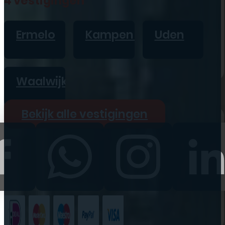
4 vestigingen
iPad
Overig
Ermelo
Kampen
Uden
Vraag offerte aan
Bekijk alle prijzen
Waalwijk
Producten
Bekijk alle vestigingen
iPhone
iPad
Refurbished
Accessoires
Bekijk alle
producten