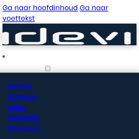
Ga naar hoofdinhoud
Ga naar
voettekst
Vestigingen
Ermelo
Er zijn geweldige
Kampen
Uden
dingen in het
Waalwijk
verschiet
Meedoen