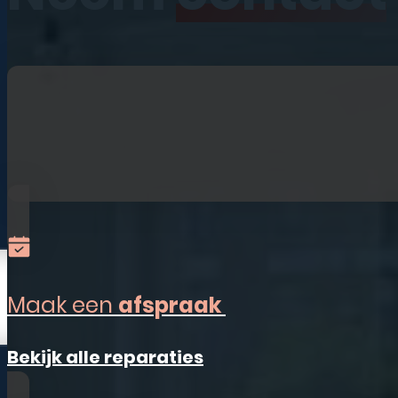
iPhone
iPad
Laptops
Watches
Refurbished
Accessoires
Alles-in-één
Sim Only
Maak een
afspraak
Vestigingen
Bekijk alle reparaties
Ermelo