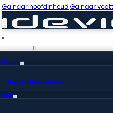
Ga naar hoofdinhoud
Ga naar voett
Reparaties
iPhone
Er zijn gewe
Bekijk alle modellen
iPad
Er is iets moois in het vooruitzic