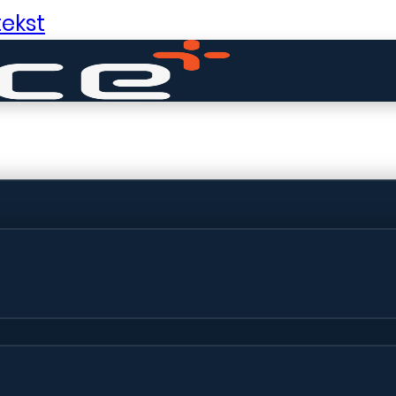
ekst
ldige dingen in 
ht! Onze winkel wordt momenteel gebo