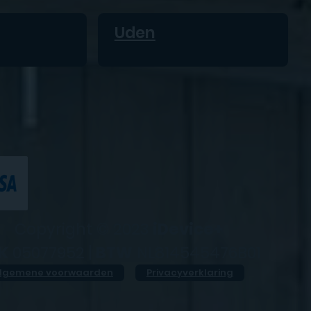
Uden
Copyright © 2023
iDevice+
K
05077952 |
BTW
NL814545476B01
lgemene voorwaarden
Privacyverklaring