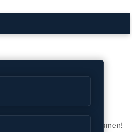
het verschiet
uwd en zal binnenkort online komen!