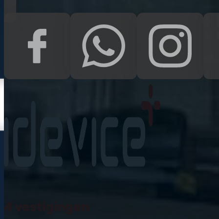
Kampen
Uden
Waalwijk
Meedoen
Informatie
Nieuws
Zakelijk
Neem contact op
Veelgestelde vragen
4 vestigingen
Mijn account