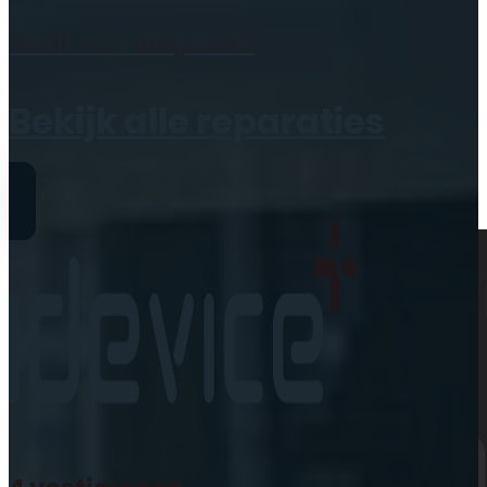
Geen producten in de
Maak een
afspraak
winkelwagen.
Bekijk alle reparaties
Reparaties
iPhone