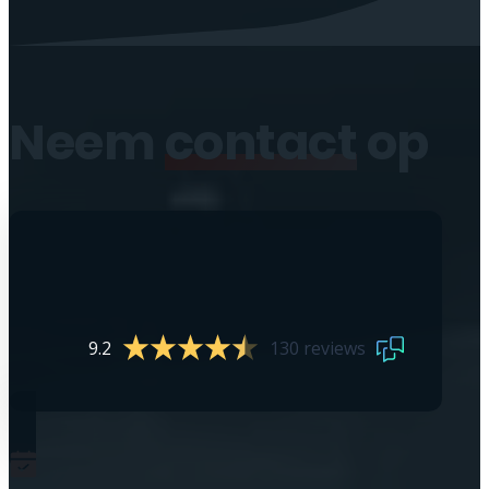
Neem
contact
op
9.2
130 reviews
0