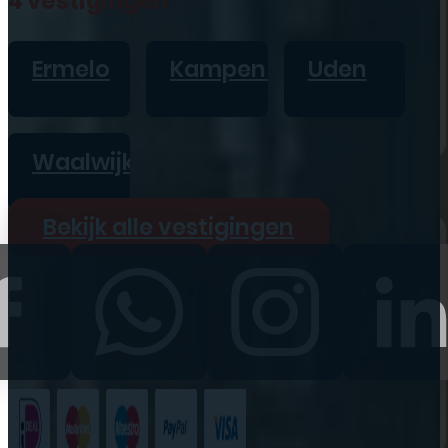
4 vestigingen
iPad
Overig
Ermelo
Kampen
Uden
Vraag offerte aan
Bekijk alle prijzen
Waalwijk
Producten
Bekijk alle vestigingen
iPhone
iPad
Refurbished
Accessoires
Bekijk alle
producten