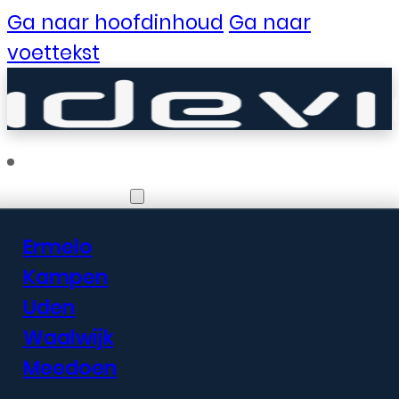
Ga naar hoofdinhoud
Ga naar
voettekst
Vestigingen
Ermelo
Er zijn geweldige
Kampen
Uden
dingen in het
Waalwijk
verschiet
Meedoen