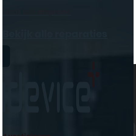
Geen producten in de
Maak een
afspraak
winkelwagen.
Bekijk alle reparaties
Reparaties
iPhone