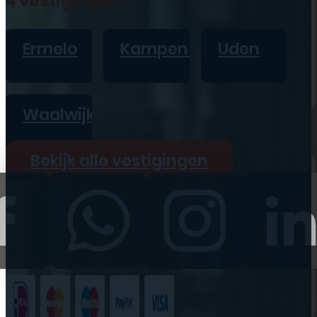
4 vestigingen
iPad
Overig
Ermelo
Kampen
Uden
Vraag offerte aan
Bekijk alle prijzen
Waalwijk
Producten
Bekijk alle vestigingen
iPhone
iPad
Refurbished
Accessoires
Bekijk alle
producten