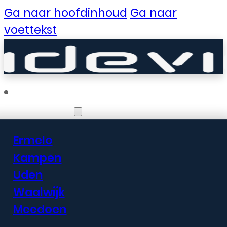
Ga naar hoofdinhoud
Ga naar
voettekst
Vestigingen
Ermelo
Er zijn geweldige
Kampen
Uden
dingen in het
Waalwijk
verschiet
Meedoen