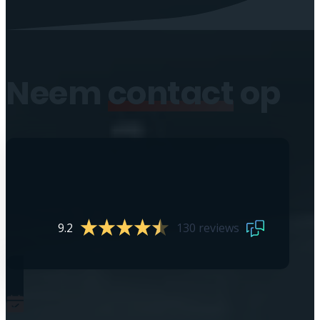
Neem
contact
op
9.2
130 reviews
0