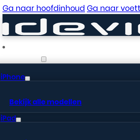
Ga naar hoofdinhoud
Ga naar voett
Reparaties
iPhone
Er zijn gewe
Bekijk alle modellen
iPad
Er is iets moois in het vooruitzic