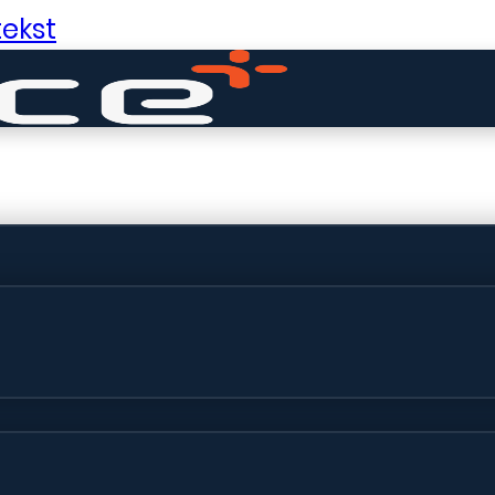
ekst
ldige dingen in 
ht! Onze winkel wordt momenteel gebo