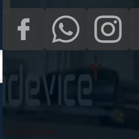
Kampen
Uden
Waalwijk
Meedoen
Informatie
Nieuws
Zakelijk
Neem contact op
Veelgestelde vragen
4 vestigingen
Mijn account