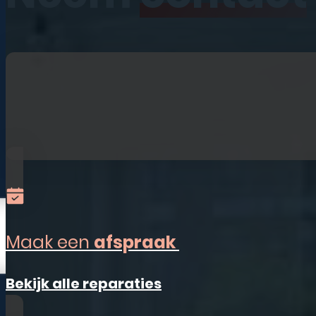
iPhone
iPad
Laptops
Watches
Refurbished
Accessoires
Alles-in-één
Sim Only
Maak een
afspraak
Vestigingen
Bekijk alle reparaties
Ermelo