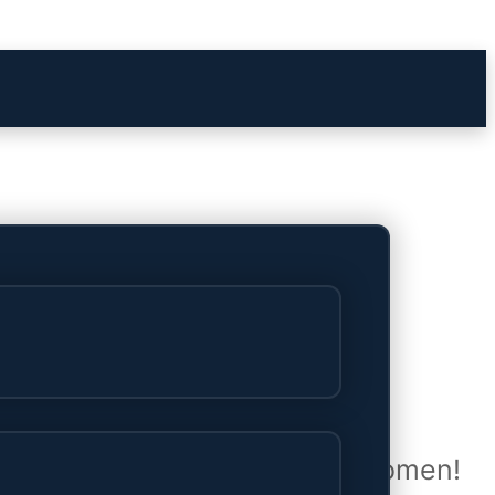
het verschiet
uwd en zal binnenkort online komen!