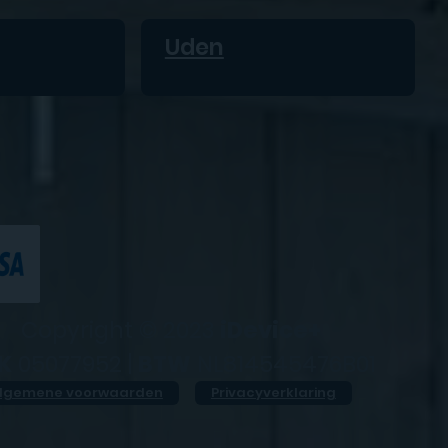
Uden
Copyright © 2023
iDevice+
K
05077952 |
BTW
NL814545476B01
lgemene voorwaarden
Privacyverklaring