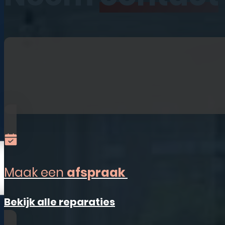
iPhone
iPad
Laptops
Watches
Refurbished
Accessoires
Alles-in-één
Sim Only
Maak een
afspraak
Vestigingen
Bekijk alle reparaties
Ermelo