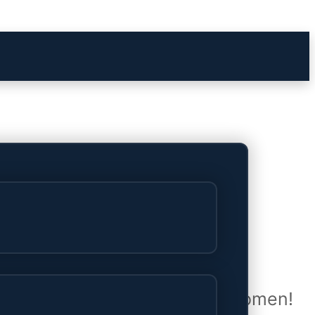
het verschiet
uwd en zal binnenkort online komen!