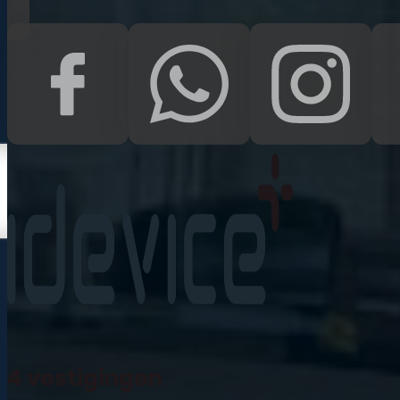
Kampen
Uden
Waalwijk
Meedoen
Informatie
Nieuws
Zakelijk
Neem contact op
Veelgestelde vragen
4 vestigingen
Mijn account