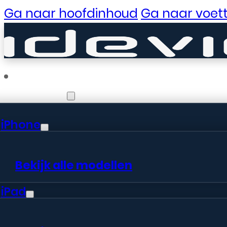
Ga naar hoofdinhoud
Ga naar voett
Reparaties
iPhone
Er zijn gewe
Bekijk alle modellen
iPad
Er is iets moois in het vooruitzic