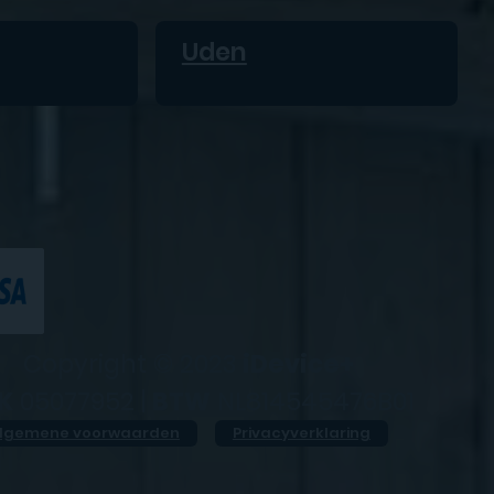
Uden
Copyright © 2023
iDevice+
K
05077952 |
BTW
NL814545476B01
lgemene voorwaarden
Privacyverklaring