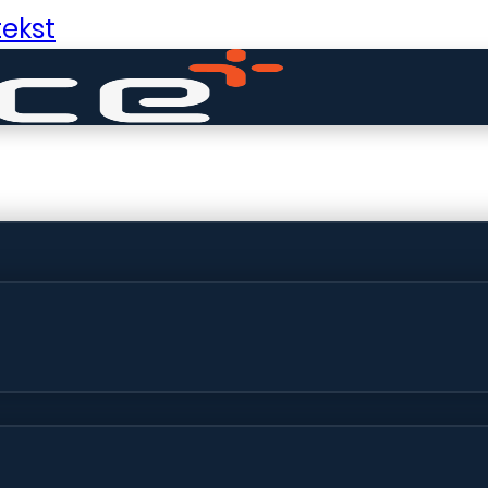
ekst
ldige dingen in 
ht! Onze winkel wordt momenteel gebo