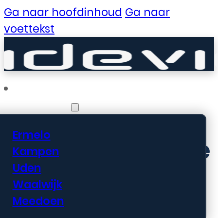
Ga naar hoofdinhoud
Ga naar
voettekst
Vestigingen
Ermelo
Er zijn geweldige
Kampen
Uden
dingen in het
Waalwijk
verschiet
Meedoen