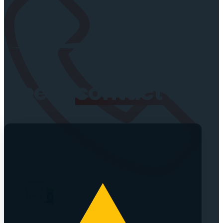
Neem
contact
op
0