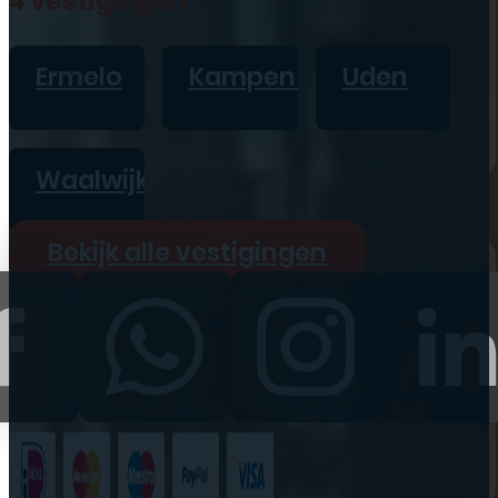
4 vestigingen
iPad
Overig
Ermelo
Kampen
Uden
Vraag offerte aan
Bekijk alle prijzen
Waalwijk
Producten
Bekijk alle vestigingen
iPhone
iPad
Refurbished
Accessoires
Bekijk alle
producten