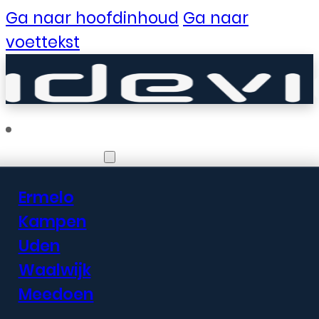
Ga naar hoofdinhoud
Ga naar
voettekst
Vestigingen
Ermelo
Er zijn geweldige
Kampen
Uden
dingen in het
Waalwijk
verschiet
Meedoen