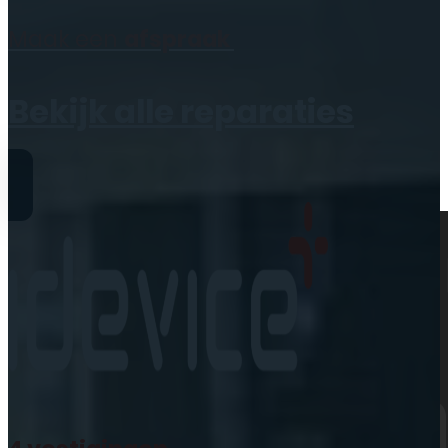
Geen producten in de
Maak een
afspraak
winkelwagen.
Bekijk alle reparaties
Reparaties
iPhone