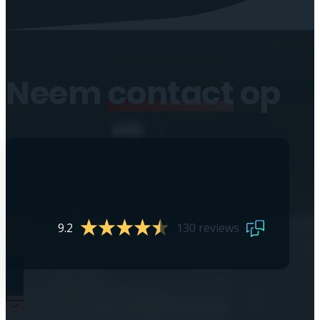
Neem
contact
op
9.2
130 reviews
0