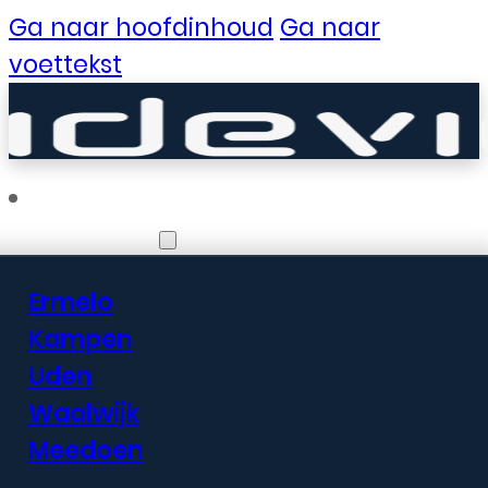
Ga naar hoofdinhoud
Ga naar
voettekst
Vestigingen
Ermelo
Er zijn geweldige
Kampen
Uden
dingen in het
Waalwijk
verschiet
Meedoen