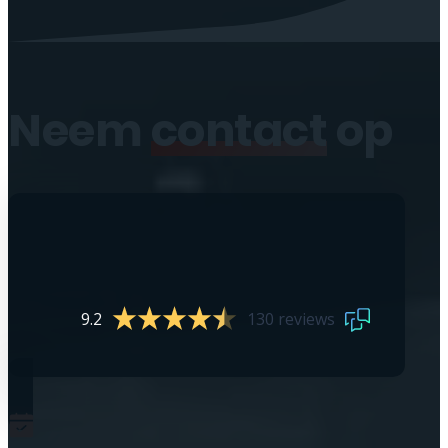
Neem
contact
op
9.2
130 reviews
0