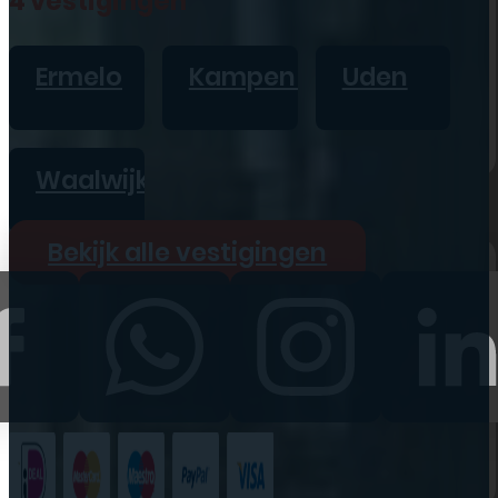
4 vestigingen
iPad
Overig
Ermelo
Kampen
Uden
Vraag offerte aan
Bekijk alle prijzen
Waalwijk
Producten
Bekijk alle vestigingen
iPhone
iPad
Refurbished
Accessoires
Bekijk alle
producten