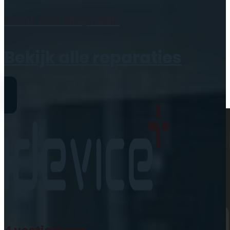
Geen producten in de
Maak een
afspraak
winkelwagen.
Bekijk alle reparaties
Reparaties
iPhone