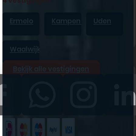
4 vestigingen
iPad
Overig
Ermelo
Kampen
Uden
Vraag offerte aan
Bekijk alle prijzen
Waalwijk
Producten
Bekijk alle vestigingen
iPhone
iPad
Refurbished
Accessoires
Bekijk alle
producten