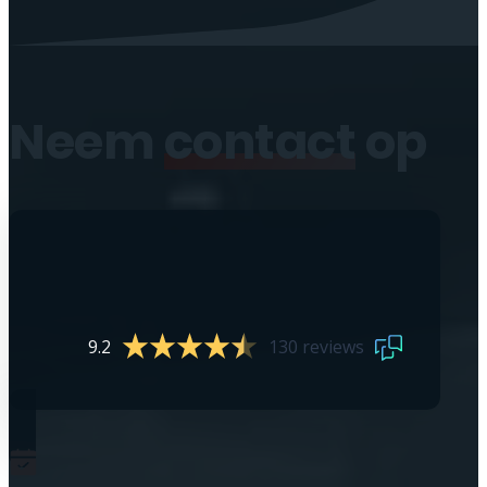
Neem
contact
op
9.2
130 reviews
0