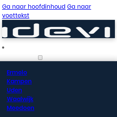
Ga naar hoofdinhoud
Ga naar
voettekst
Vestigingen
Ermelo
Er zijn geweldige
Kampen
Uden
dingen in het
Waalwijk
verschiet
Meedoen