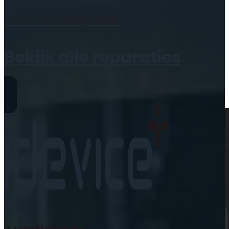
Geen producten in de
Maak een
afspraak
winkelwagen.
Bekijk alle reparaties
Reparaties
iPhone