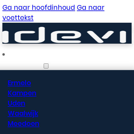
Ga naar hoofdinhoud
Ga naar
voettekst
Vestigingen
Ermelo
Er zijn geweldige
Kampen
Uden
dingen in het
Waalwijk
verschiet
Meedoen