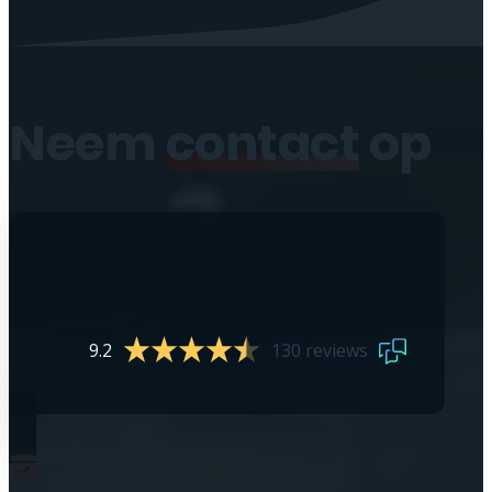
Neem
contact
op
9.2
130 reviews
0