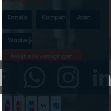
4 vestigingen
iPad
Overig
Ermelo
Kampen
Uden
Vraag offerte aan
Bekijk alle prijzen
Waalwijk
Producten
Bekijk alle vestigingen
iPhone
iPad
Refurbished
Accessoires
Bekijk alle
producten