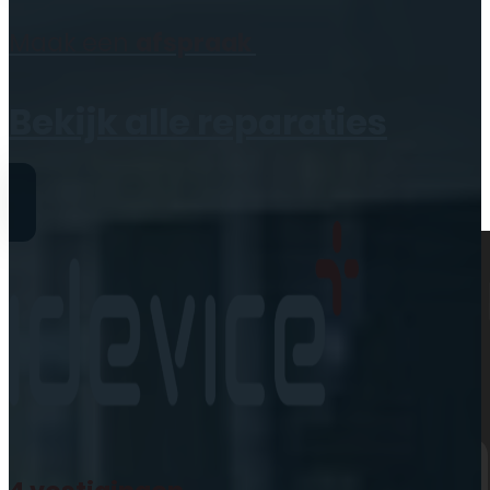
Geen producten in de
Maak een
afspraak
winkelwagen.
Bekijk alle reparaties
Reparaties
iPhone