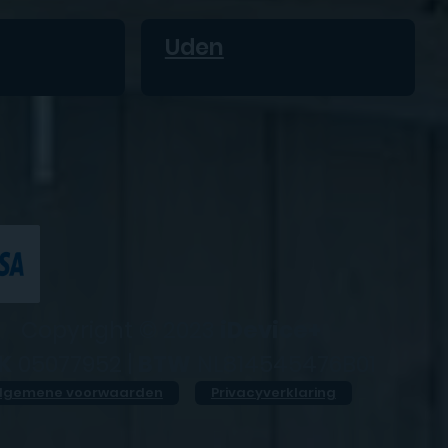
Uden
Copyright © 2023
iDevice+
K
05077952 |
BTW
NL814545476B01
lgemene voorwaarden
Privacyverklaring