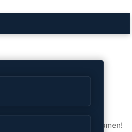
het verschiet
uwd en zal binnenkort online komen!