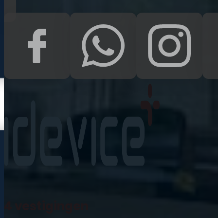
Kampen
Uden
Waalwijk
Meedoen
Informatie
Nieuws
Zakelijk
Neem contact op
Veelgestelde vragen
4 vestigingen
Mijn account