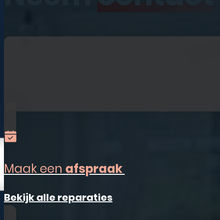
iPhone
iPad
Laptops
Watches
Refurbished
Accessoires
Alles-in-één
Sim Only
Maak een
afspraak
Vestigingen
Bekijk alle reparaties
Ermelo