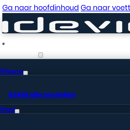
Ga naar hoofdinhoud
Ga naar voett
Reparaties
iPhone
Er zijn gewe
Bekijk alle modellen
iPad
Er is iets moois in het vooruitzic