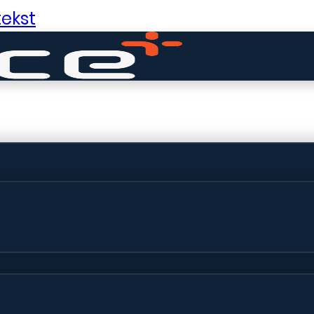
ekst
ldige dingen in 
ht! Onze winkel wordt momenteel gebo