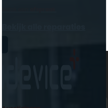
Geen producten in de
Maak een
afspraak
winkelwagen.
Bekijk alle reparaties
Reparaties
iPhone