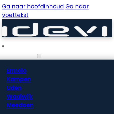
Ga naar hoofdinhoud
Ga naar
voettekst
Vestigingen
Ermelo
Er zijn geweldige
Kampen
Uden
dingen in het
Waalwijk
verschiet
Meedoen