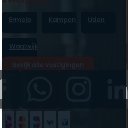
4 vestigingen
iPad
Overig
Ermelo
Kampen
Uden
Vraag offerte aan
Bekijk alle prijzen
Waalwijk
Producten
Bekijk alle vestigingen
iPhone
iPad
Refurbished
Accessoires
Bekijk alle
producten