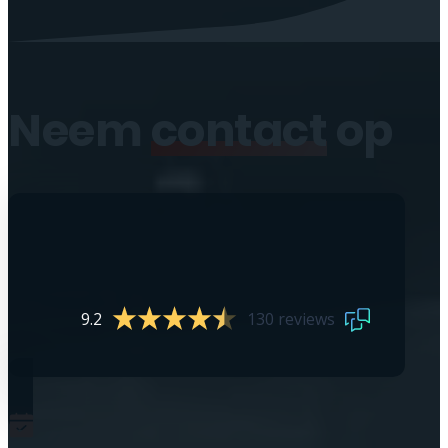
Neem
contact
op
9.2
130 reviews
0