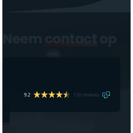
Neem
contact
op
9.2
130 reviews
0