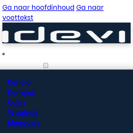
Ga naar hoofdinhoud
Ga naar
voettekst
Vestigingen
Ermelo
Er zijn geweldige
Kampen
Uden
dingen in het
Waalwijk
verschiet
Meedoen