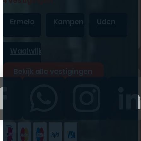
4 vestigingen
iPad
Overig
Ermelo
Kampen
Uden
Vraag offerte aan
Bekijk alle prijzen
Waalwijk
Producten
Bekijk alle vestigingen
iPhone
iPad
Refurbished
Accessoires
Bekijk alle
producten