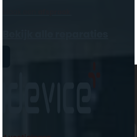
Geen producten in de
Maak een
afspraak
winkelwagen.
Bekijk alle reparaties
Reparaties
iPhone