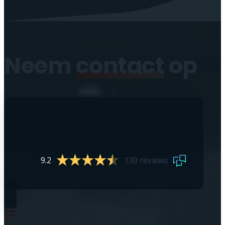
Neem
contact
op
9.2
130 reviews
0