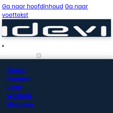
Ga naar hoofdinhoud
Ga naar
voettekst
Vestigingen
Ermelo
Er zijn geweldige
Kampen
Uden
dingen in het
Waalwijk
verschiet
Meedoen