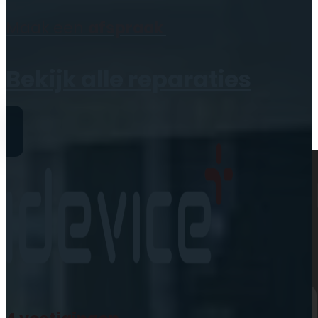
Geen producten in de
Maak een
afspraak
winkelwagen.
Bekijk alle reparaties
Reparaties
iPhone