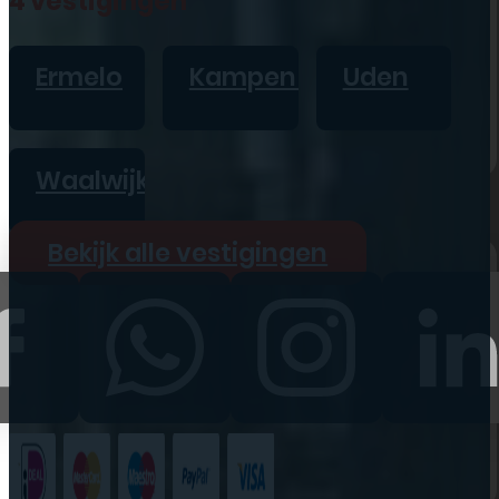
4 vestigingen
iPad
Overig
Ermelo
Kampen
Uden
Vraag offerte aan
Bekijk alle prijzen
Waalwijk
Producten
Bekijk alle vestigingen
iPhone
iPad
Refurbished
Accessoires
Bekijk alle
producten