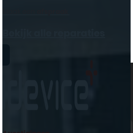
Geen producten in de
Maak een
afspraak
winkelwagen.
Bekijk alle reparaties
Reparaties
iPhone