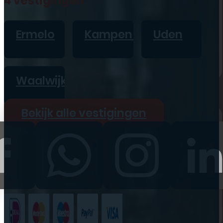
4 vestigingen
iPad
Overig
Ermelo
Kampen
Uden
Vraag offerte aan
Bekijk alle prijzen
Waalwijk
Producten
Bekijk alle vestigingen
iPhone
iPad
Refurbished
Accessoires
Bekijk alle
producten