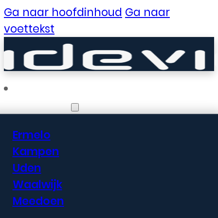
Ga naar hoofdinhoud
Ga naar
voettekst
Vestigingen
Ermelo
Er zijn geweldige
Kampen
Uden
dingen in het
Waalwijk
verschiet
Meedoen