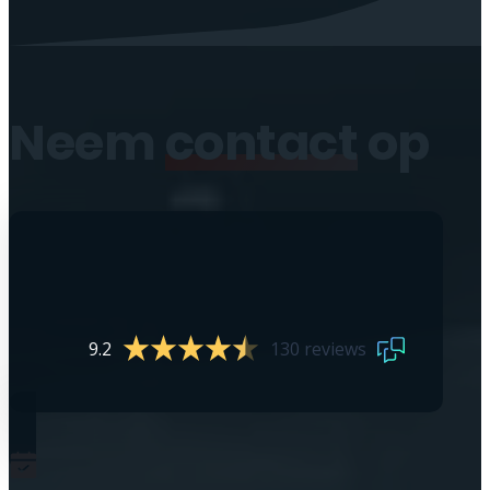
Neem
contact
op
9.2
130 reviews
0