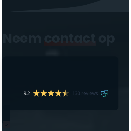
Neem
contact
op
9.2
130 reviews
0