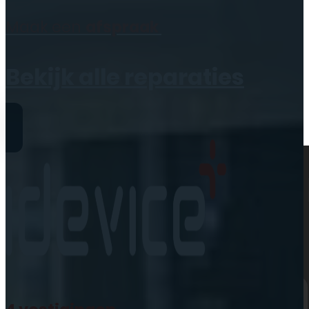
Geen producten in de
Maak een
afspraak
winkelwagen.
Bekijk alle reparaties
Reparaties
iPhone