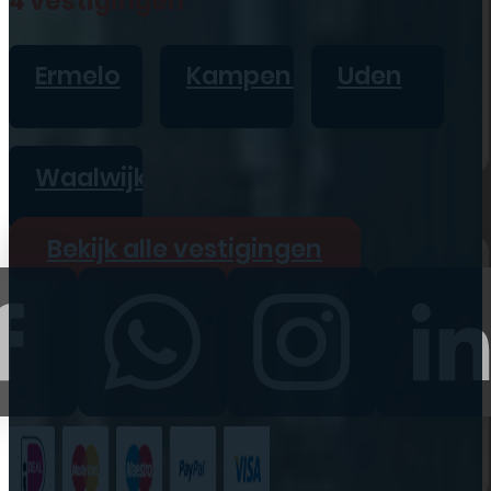
4 vestigingen
iPad
Overig
Ermelo
Kampen
Uden
Vraag offerte aan
Bekijk alle prijzen
Waalwijk
Producten
Bekijk alle vestigingen
iPhone
iPad
Refurbished
Accessoires
Bekijk alle
producten