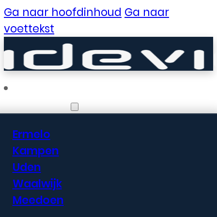
Ga naar hoofdinhoud
Ga naar
voettekst
Vestigingen
Ermelo
Er zijn geweldige
Kampen
Uden
dingen in het
Waalwijk
verschiet
Meedoen