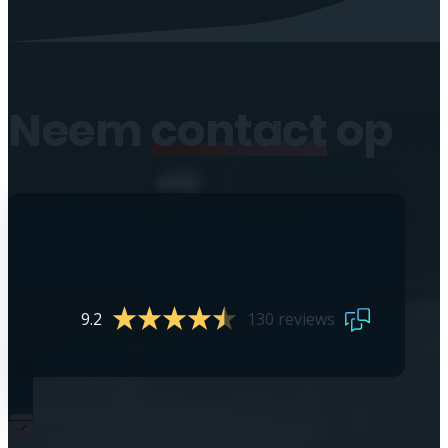
Neem
contact
op
9.2
130 reviews
0