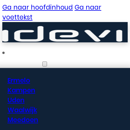
Ga naar hoofdinhoud
Ga naar
voettekst
Vestigingen
Ermelo
Er zijn geweldige
Kampen
Uden
dingen in het
Waalwijk
verschiet
Meedoen