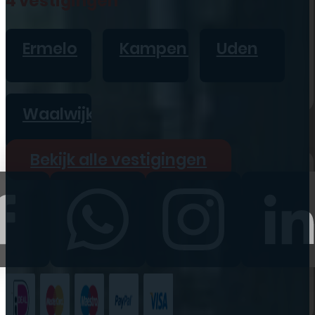
4 vestigingen
iPad
Overig
Ermelo
Kampen
Uden
Vraag offerte aan
Bekijk alle prijzen
Waalwijk
Producten
Bekijk alle vestigingen
iPhone
iPad
Refurbished
Accessoires
Bekijk alle
producten