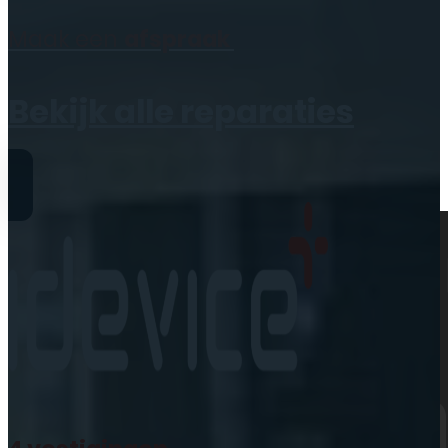
Geen producten in de
Maak een
afspraak
winkelwagen.
Bekijk alle reparaties
Reparaties
iPhone