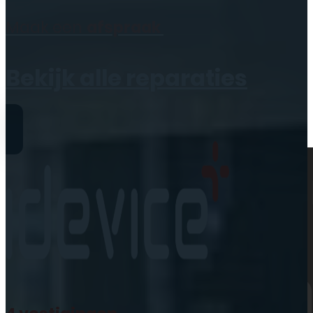
Geen producten in de
Maak een
afspraak
winkelwagen.
Bekijk alle reparaties
Reparaties
iPhone