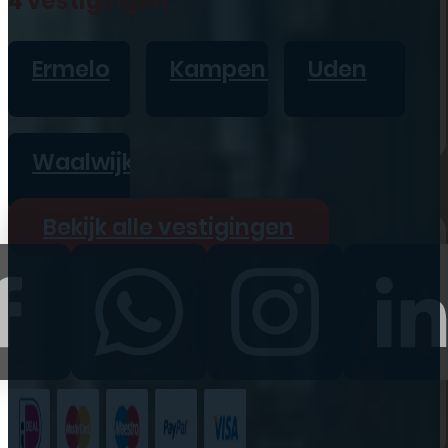
4 vestigingen
iPad
Overig
Ermelo
Kampen
Uden
Vraag offerte aan
Bekijk alle prijzen
Waalwijk
Producten
Bekijk alle vestigingen
iPhone
iPad
Refurbished
Accessoires
Bekijk alle
producten