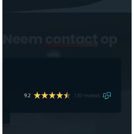
Neem
contact
op
9.2
130 reviews
0