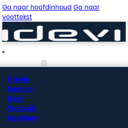
Ga naar hoofdinhoud
Ga naar
voettekst
Vestigingen
Ermelo
Er zijn geweldige
Kampen
Uden
dingen in het
Waalwijk
verschiet
Meedoen