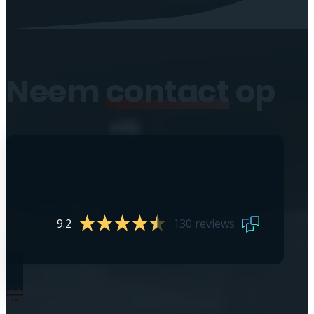
Neem
contact
op
9.2
130 reviews
0