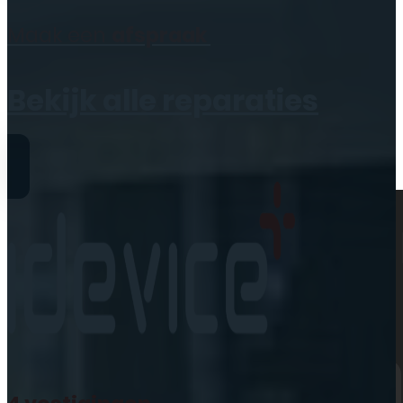
Geen producten in de
Maak een
afspraak
winkelwagen.
Bekijk alle reparaties
Reparaties
iPhone