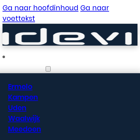
Ga naar hoofdinhoud
Ga naar
voettekst
Vestigingen
Ermelo
Er zijn geweldige
Kampen
Uden
dingen in het
Waalwijk
verschiet
Meedoen