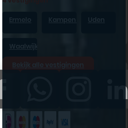
4 vestigingen
iPad
Overig
Ermelo
Kampen
Uden
Vraag offerte aan
Bekijk alle prijzen
Waalwijk
Producten
Bekijk alle vestigingen
iPhone
iPad
Refurbished
Accessoires
Bekijk alle
producten