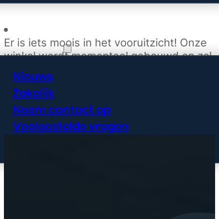
Er is iets moois in het vooruitzicht! Onze
Informatie
winkel wordt momenteel gebouwd en zal
binnenkort online komen!
Nieuws
Zakelijk
Neem contact op
Veelgestelde vragen
Mijn account
Plan reparatie