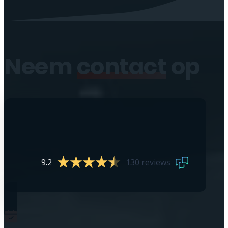
Neem
contact
op
9.2
130 reviews
0