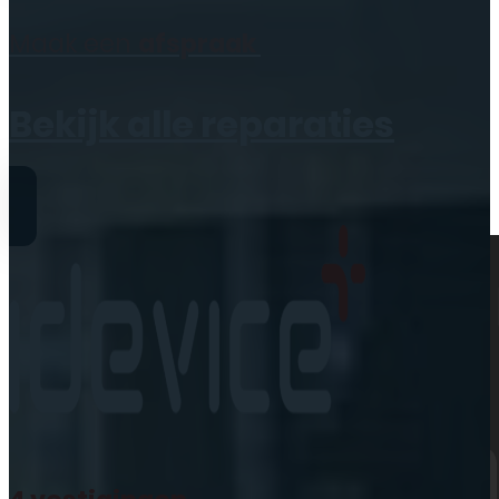
Geen producten in de
Maak een
afspraak
winkelwagen.
Bekijk alle reparaties
Reparaties
iPhone