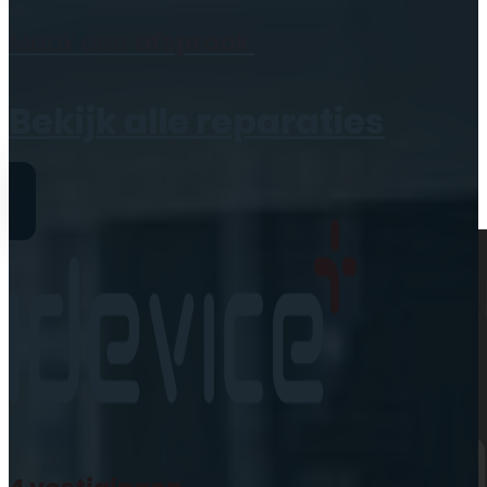
Geen producten in de
Maak een
afspraak
winkelwagen.
Bekijk alle reparaties
Reparaties
iPhone