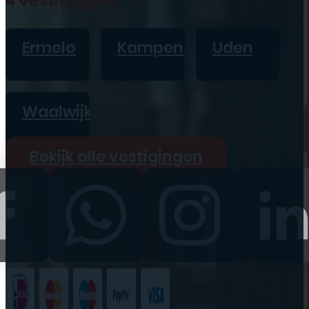
4 vestigingen
iPad
Overig
Ermelo
Kampen
Uden
Vraag offerte aan
Bekijk alle prijzen
Waalwijk
Producten
Bekijk alle vestigingen
iPhone
iPad
Refurbished
Accessoires
Bekijk alle
producten