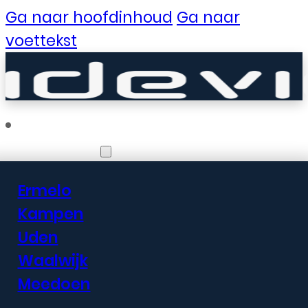
Ga naar hoofdinhoud
Ga naar
voettekst
Vestigingen
Ermelo
Er zijn geweldige
Kampen
Uden
dingen in het
Waalwijk
verschiet
Meedoen