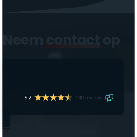
Neem
contact
op
9.2
130 reviews
0