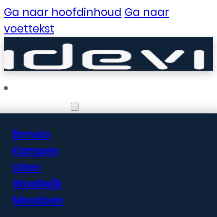
Ga naar hoofdinhoud
Ga naar
voettekst
Vestigingen
Ermelo
Er zijn geweldige
Kampen
Uden
dingen in het
Waalwijk
verschiet
Meedoen