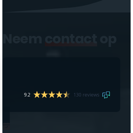
Neem
contact
op
9.2
130 reviews
0