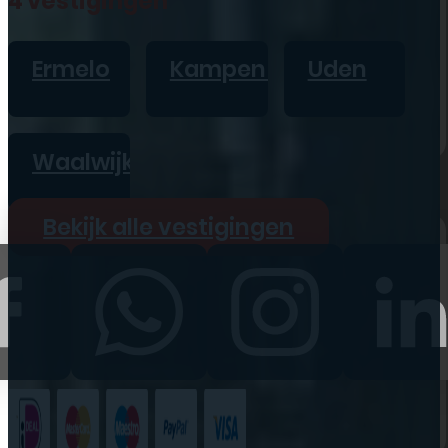
4 vestigingen
iPad
Overig
Ermelo
Kampen
Uden
Vraag offerte aan
Bekijk alle prijzen
Waalwijk
Producten
Bekijk alle vestigingen
iPhone
iPad
Refurbished
Accessoires
Bekijk alle
producten