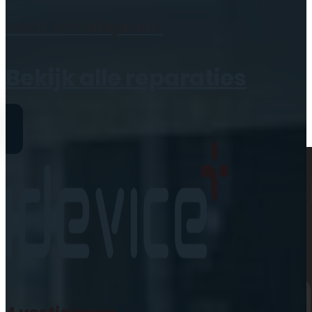
Geen producten in de
Maak een
afspraak
winkelwagen.
Bekijk alle reparaties
Reparaties
iPhone