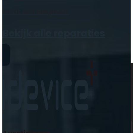
Geen producten in de
Maak een
afspraak
winkelwagen.
Bekijk alle reparaties
Reparaties
iPhone