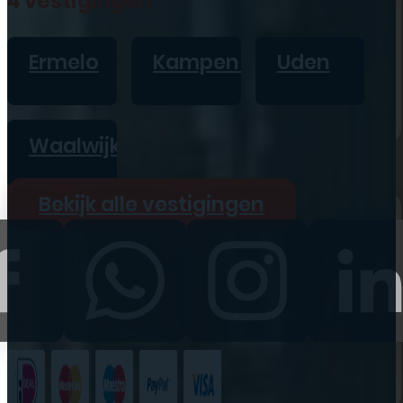
4 vestigingen
iPad
Overig
Ermelo
Kampen
Uden
Vraag offerte aan
Bekijk alle prijzen
Waalwijk
Producten
Bekijk alle vestigingen
iPhone
iPad
Refurbished
Accessoires
Bekijk alle
producten