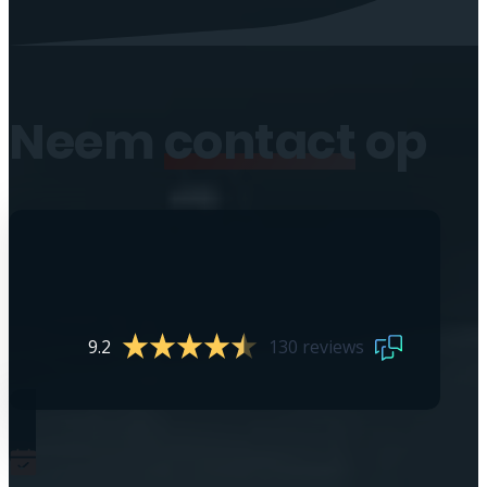
Neem
contact
op
9.2
130 reviews
0