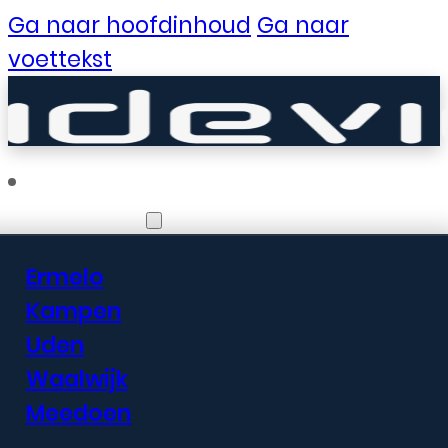
Ga naar hoofdinhoud
Ga naar
voettekst
Vestigingen
Ermelo
Er zijn geweldige
Kampen
Uden
dingen in het
Waalwijk
verschiet
Meedoen