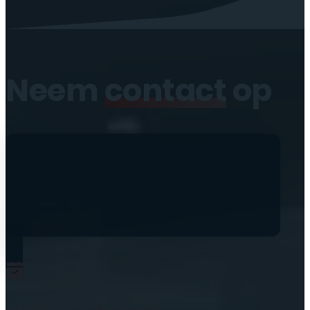
Neem
contact
op
0