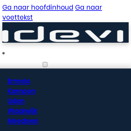
Ga naar hoofdinhoud
Ga naar
voettekst
Vestigingen
Ermelo
Er zijn geweldige
Kampen
Uden
dingen in het
Waalwijk
verschiet
Meedoen