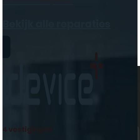
Maak een
afspraak
Geen producten in de
winkelwagen.
Bekijk alle reparaties
Reparaties
4 vestigingen
iPhone