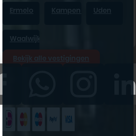
iPad
Ermelo
Kampen
Uden
Overig
Vraag offerte aan
Bekijk alle prijzen
Waalwijk
Producten
Bekijk alle vestigingen
iPhone
iPad
Refurbished
Accessoires
Bekijk alle
producten