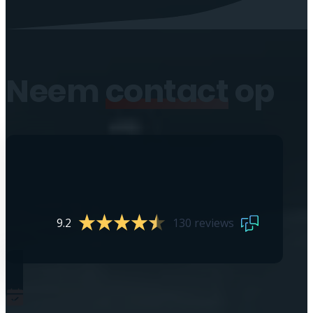
Neem
contact
op
9.2
130 reviews
0