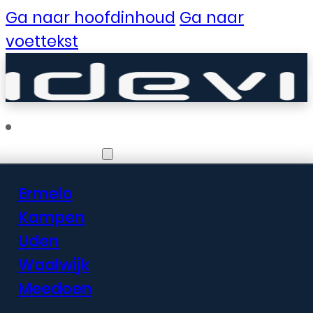
Ga naar hoofdinhoud
Ga naar
voettekst
Vestigingen
Ermelo
Er zijn geweldige
Kampen
Uden
dingen in het
Waalwijk
verschiet
Meedoen