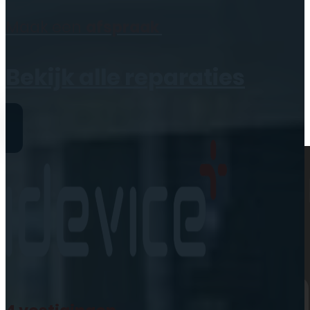
Geen producten in de
Maak een
afspraak
winkelwagen.
Bekijk alle reparaties
Reparaties
iPhone