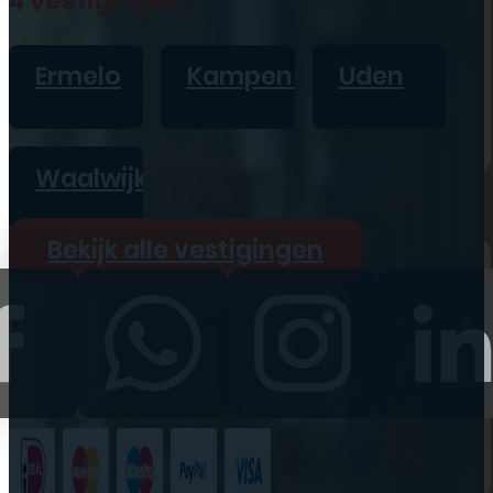
4 vestigingen
iPad
Overig
Ermelo
Kampen
Uden
Vraag offerte aan
Bekijk alle prijzen
Waalwijk
Producten
Bekijk alle vestigingen
iPhone
iPad
Refurbished
Accessoires
Bekijk alle
producten