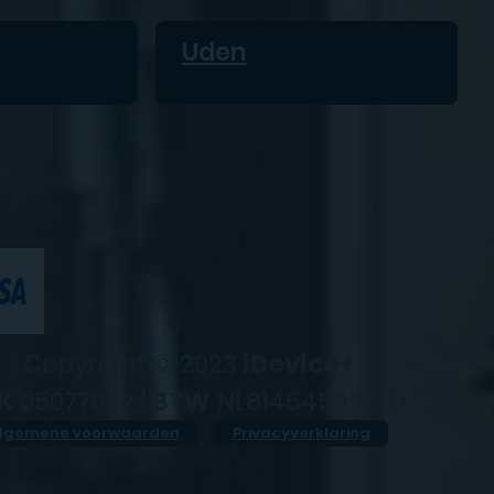
Uden
Copyright © 2023
iDevice+
K
05077952 |
BTW
NL814545476B01
lgemene voorwaarden
Privacyverklaring