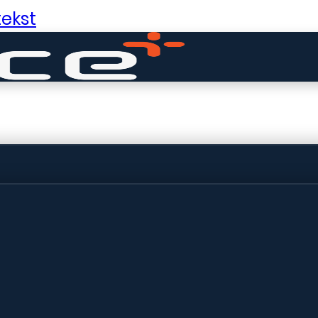
ekst
ldige dingen in 
ht! Onze winkel wordt momenteel gebo