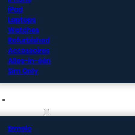
iPad
Laptops
Watches
Refurbished
Accessoires
Alles-in-één
Sim Only
Vestigingen
Ermelo