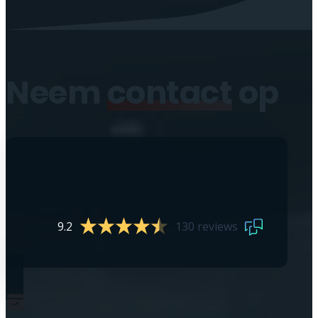
Neem
contact
op
9.2
130 reviews
0