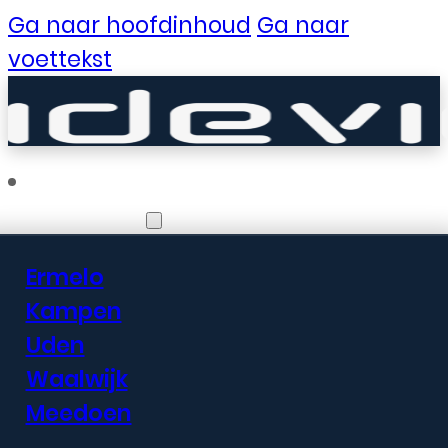
Ga naar hoofdinhoud
Ga naar
voettekst
Vestigingen
Ermelo
Er zijn geweldige
Kampen
Uden
dingen in het
Waalwijk
verschiet
Meedoen