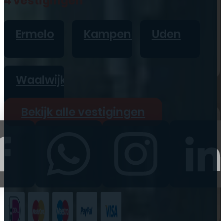
4 vestigingen
iPad
Overig
Ermelo
Kampen
Uden
Vraag offerte aan
Bekijk alle prijzen
Waalwijk
Producten
Bekijk alle vestigingen
iPhone
iPad
Refurbished
Accessoires
Bekijk alle
producten