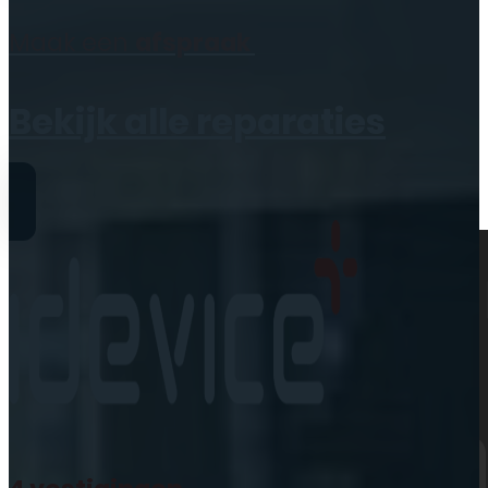
Geen producten in de
Maak een
afspraak
winkelwagen.
Bekijk alle reparaties
Reparaties
iPhone