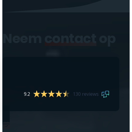
Neem
contact
op
9.2
130 reviews
0