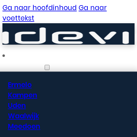
Ga naar hoofdinhoud
Ga naar
voettekst
Vestigingen
Ermelo
Er zijn geweldige
Kampen
Uden
dingen in het
Waalwijk
verschiet
Meedoen