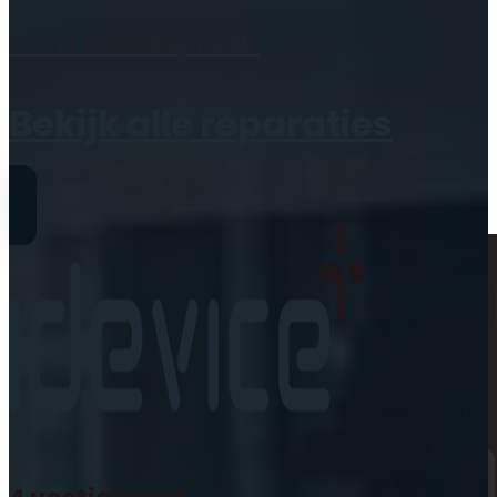
Geen producten in de
Maak een
afspraak
winkelwagen.
Bekijk alle reparaties
Reparaties
iPhone