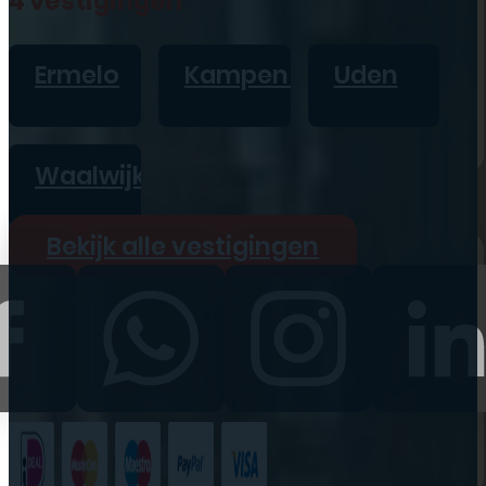
4 vestigingen
iPad
Overig
Ermelo
Kampen
Uden
Vraag offerte aan
Bekijk alle prijzen
Waalwijk
Producten
Bekijk alle vestigingen
iPhone
iPad
Refurbished
Accessoires
Bekijk alle
producten