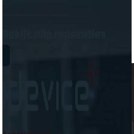
Geen producten in de
Maak een
afspraak
winkelwagen.
Bekijk alle reparaties
Reparaties
iPhone