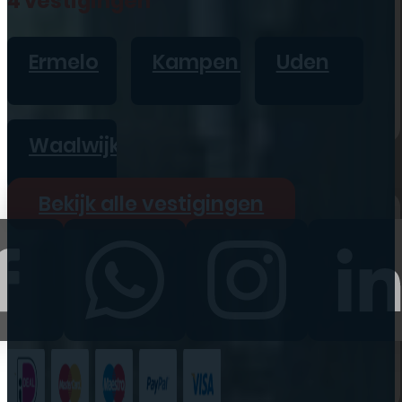
4 vestigingen
iPad
Overig
Ermelo
Kampen
Uden
Vraag offerte aan
Bekijk alle prijzen
Waalwijk
Producten
Bekijk alle vestigingen
iPhone
iPad
Refurbished
Accessoires
Bekijk alle
producten