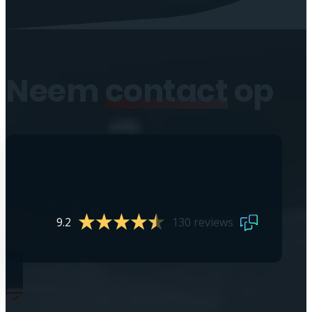
Neem
contact
op
9.2
130 reviews
0