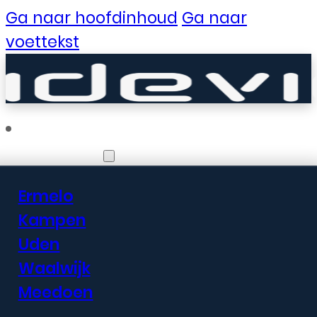
Ga naar hoofdinhoud
Ga naar
voettekst
Vestigingen
Ermelo
Er zijn geweldige
Kampen
Uden
dingen in het
Waalwijk
verschiet
Meedoen