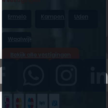
4 vestigingen
iPad
Overig
Ermelo
Kampen
Uden
Vraag offerte aan
Bekijk alle prijzen
Waalwijk
Producten
Bekijk alle vestigingen
iPhone
iPad
Refurbished
Accessoires
Bekijk alle
producten