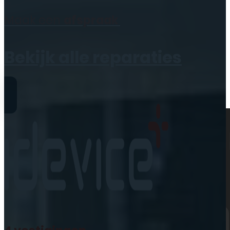
Geen producten in de
Maak een
afspraak
winkelwagen.
Bekijk alle reparaties
Reparaties
iPhone