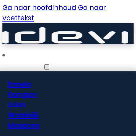
Ga naar hoofdinhoud
Ga naar
voettekst
Vestigingen
Ermelo
Er zijn geweldige
Kampen
Uden
dingen in het
Waalwijk
verschiet
Meedoen