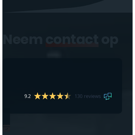
Neem
contact
op
9.2
130 reviews
0