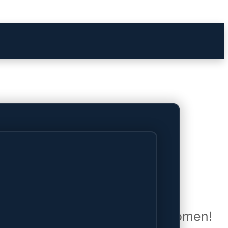
het verschiet
uwd en zal binnenkort online komen!