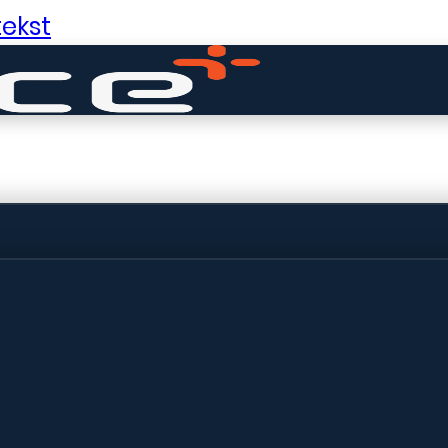
ekst
ldige dingen in 
ht! Onze winkel wordt momenteel gebo