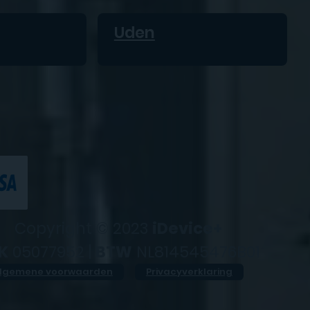
Uden
Copyright © 2023
iDevice+
K
05077952 |
BTW
NL814545476B01
lgemene voorwaarden
Privacyverklaring