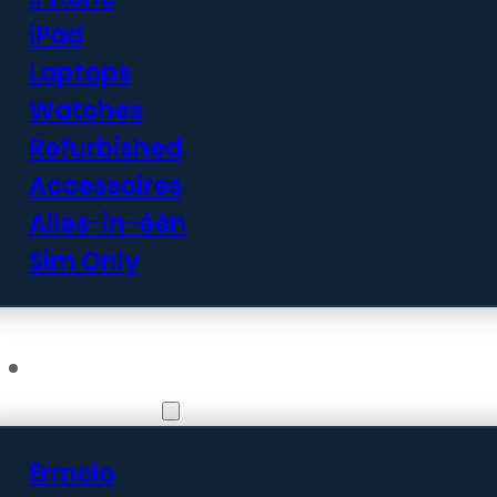
iPad
Laptops
Watches
Refurbished
Accessoires
Alles-in-één
Sim Only
Vestigingen
Ermelo