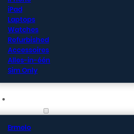
iPad
Laptops
Watches
Refurbished
Accessoires
Alles-in-één
Sim Only
Vestigingen
Ermelo