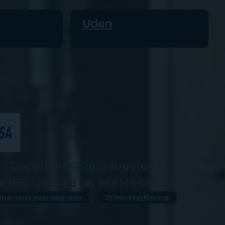
Uden
Copyright © 2023
iDevice+
K
05077952 |
BTW
NL814545476B01
lgemene voorwaarden
Privacyverklaring