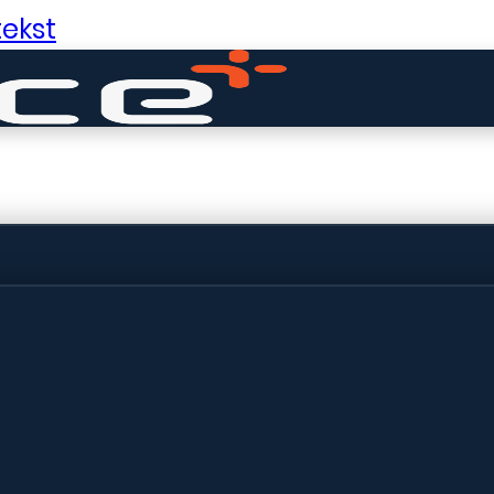
ekst
ldige dingen in 
ht! Onze winkel wordt momenteel gebo