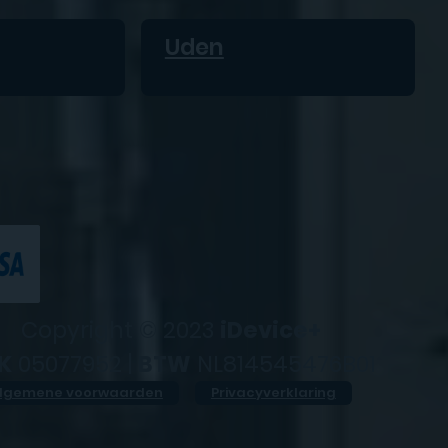
Uden
Copyright © 2023
iDevice+
K
05077952 |
BTW
NL814545476B01
lgemene voorwaarden
Privacyverklaring