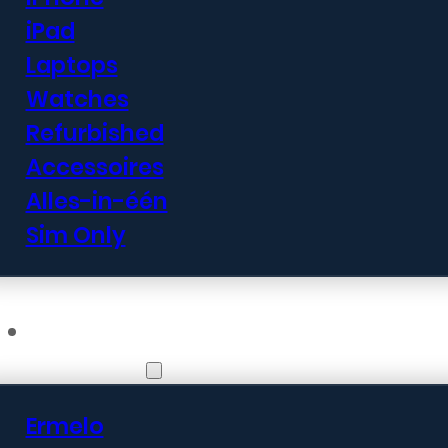
iPad
Laptops
Watches
Refurbished
Accessoires
Alles-in-één
Sim Only
Vestigingen
Ermelo