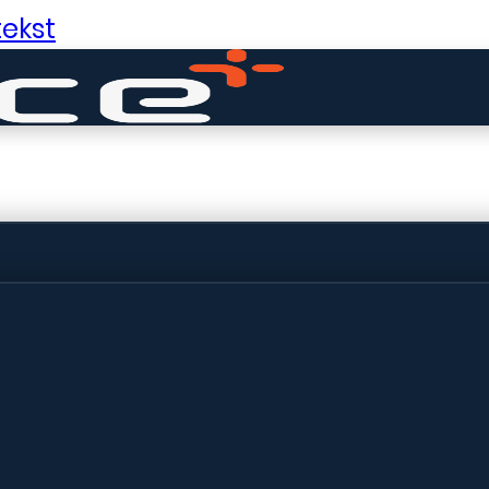
ekst
ldige dingen in 
ht! Onze winkel wordt momenteel gebo