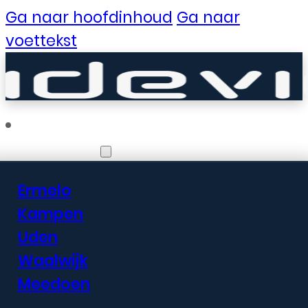
Ga naar hoofdinhoud
Ga naar
voettekst
Vestigingen
Ermelo
Er zijn geweldige
Kampen
Uden
dingen in het
Waalwijk
verschiet
Meedoen