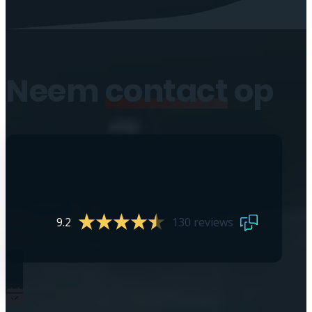
Neem
contact
op
9.2
130 reviews
0