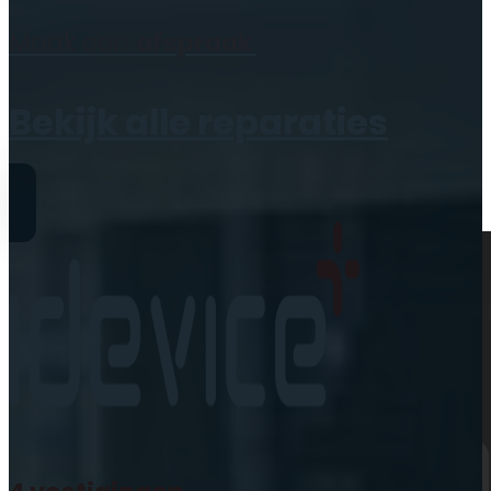
Geen producten in de
Maak een
afspraak
winkelwagen.
Bekijk alle reparaties
Reparaties
iPhone