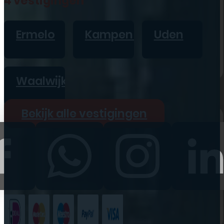
4 vestigingen
iPad
Overig
Ermelo
Kampen
Uden
Vraag offerte aan
Bekijk alle prijzen
Waalwijk
Producten
Bekijk alle vestigingen
iPhone
iPad
Refurbished
Accessoires
Bekijk alle
producten