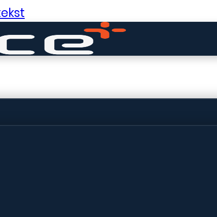
ekst
ldige dingen in 
ht! Onze winkel wordt momenteel gebo