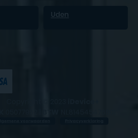
Uden
Copyright © 2023
iDevice+
K
05077952 |
BTW
NL814545476B01
lgemene voorwaarden
Privacyverklaring