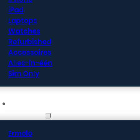
iPad
Laptops
Watches
Refurbished
Accessoires
Alles-in-één
Sim Only
Vestigingen
Ermelo