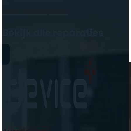
Geen producten in de
Maak een
afspraak
winkelwagen.
Bekijk alle reparaties
Reparaties
iPhone