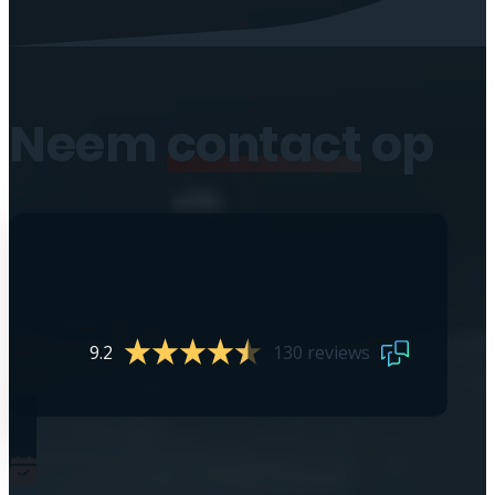
Neem
contact
op
9.2
130 reviews
0