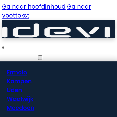
Ga naar hoofdinhoud
Ga naar
voettekst
Vestigingen
Ermelo
Er zijn geweldige
Kampen
Uden
dingen in het
Waalwijk
verschiet
Meedoen