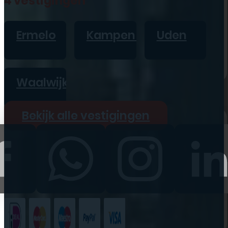
4 vestigingen
iPad
Overig
Ermelo
Kampen
Uden
Vraag offerte aan
Bekijk alle prijzen
Waalwijk
Producten
Bekijk alle vestigingen
iPhone
iPad
Refurbished
Accessoires
Bekijk alle
producten