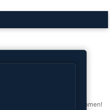
het verschiet
uwd en zal binnenkort online komen!