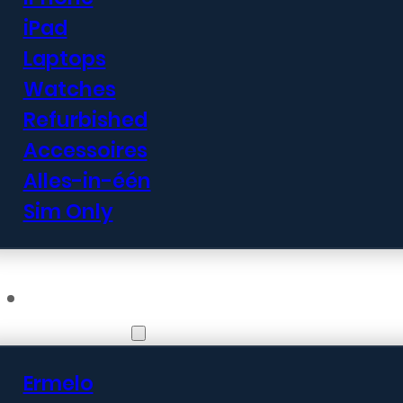
iPad
Laptops
Watches
Refurbished
Accessoires
Alles-in-één
Sim Only
Vestigingen
Ermelo