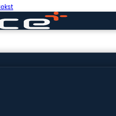
ekst
ldige dingen in 
ht! Onze winkel wordt momenteel gebo