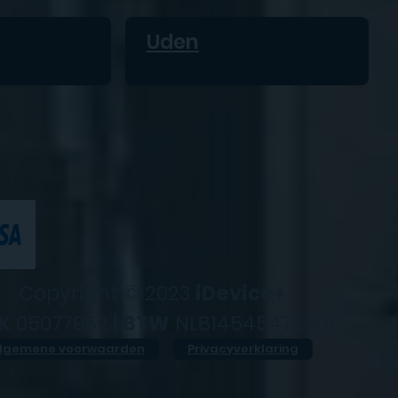
Uden
Copyright © 2023
iDevice+
K
05077952 |
BTW
NL814545476B01
lgemene voorwaarden
Privacyverklaring