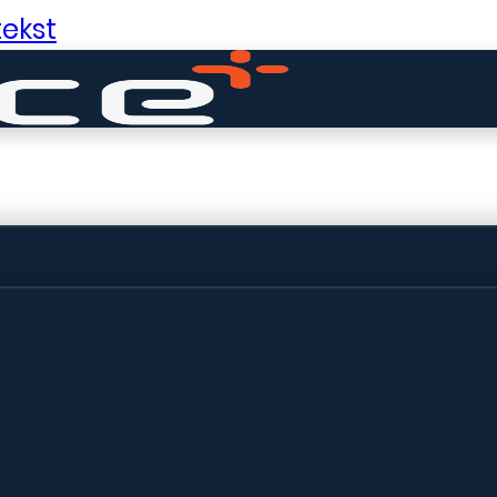
ekst
ldige dingen in 
ht! Onze winkel wordt momenteel gebo