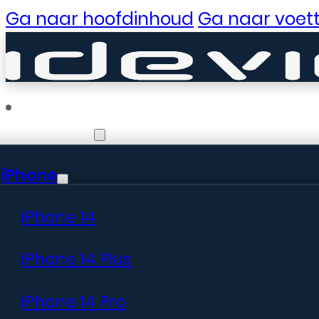
Ga naar hoofdinhoud
Ga naar voett
Reparaties
iPhone
Er zijn gewe
iPhone 14
iPhone 14 Plus
iPhone 14 Pro
Er is iets moois in het vooruitzic