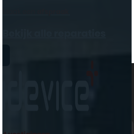
Geen producten in de
Maak een
afspraak
winkelwagen.
Bekijk alle reparaties
Reparaties
iPhone