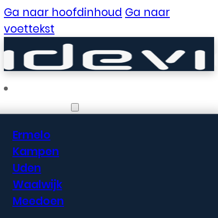
Ga naar hoofdinhoud
Ga naar
voettekst
Vestigingen
Ermelo
Er zijn geweldige
Kampen
Uden
dingen in het
Waalwijk
verschiet
Meedoen