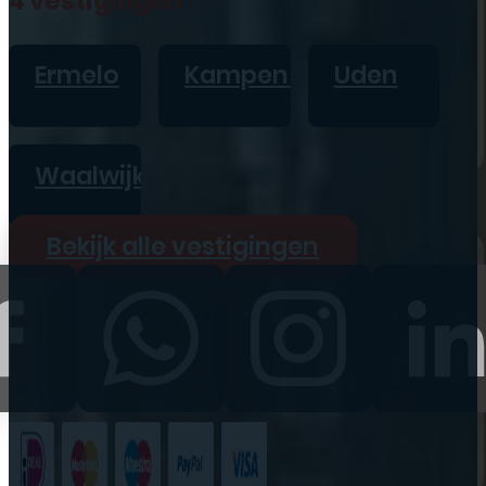
4 vestigingen
iPad
Overig
Ermelo
Kampen
Uden
Vraag offerte aan
Bekijk alle prijzen
Waalwijk
Producten
Bekijk alle vestigingen
iPhone
iPad
Refurbished
Accessoires
Bekijk alle
producten