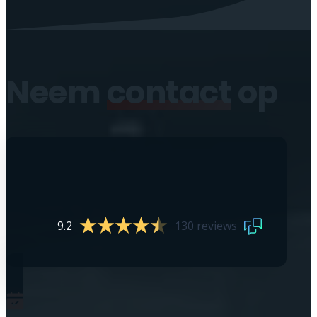
Neem
contact
op
9.2
130 reviews
0