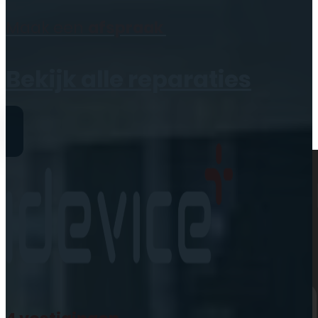
Geen producten in de
Maak een
afspraak
winkelwagen.
Bekijk alle reparaties
Reparaties
iPhone