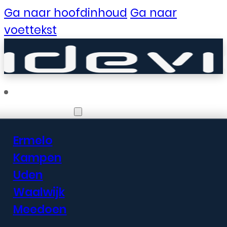
Ga naar hoofdinhoud
Ga naar
voettekst
Vestigingen
Ermelo
Er zijn geweldige
Kampen
Uden
dingen in het
Waalwijk
verschiet
Meedoen