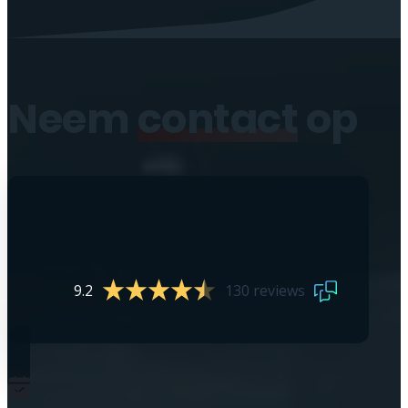
Neem
contact
op
9.2
130 reviews
0