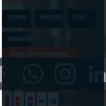
4 vestigingen
iPad
Overig
Ermelo
Kampen
Uden
Vraag offerte aan
Bekijk alle prijzen
Waalwijk
Producten
Bekijk alle vestigingen
iPhone
iPad
Refurbished
Accessoires
Bekijk alle
producten