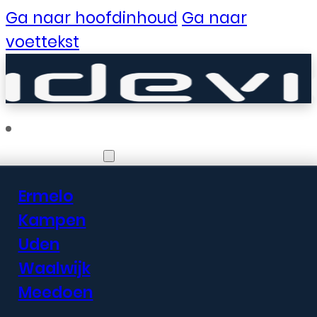
Ga naar hoofdinhoud
Ga naar
voettekst
Vestigingen
Ermelo
Er zijn geweldige
Kampen
Uden
dingen in het
Waalwijk
verschiet
Meedoen