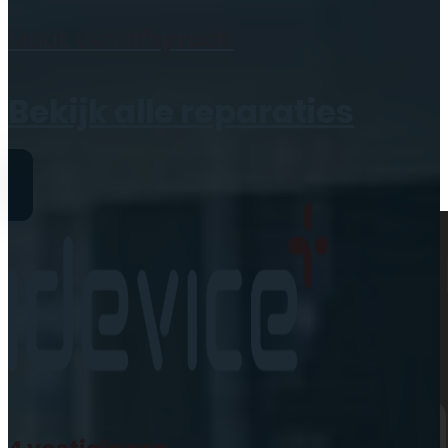
Geen producten in de
Maak een
afspraak
winkelwagen.
Bekijk alle reparaties
Reparaties
iPhone