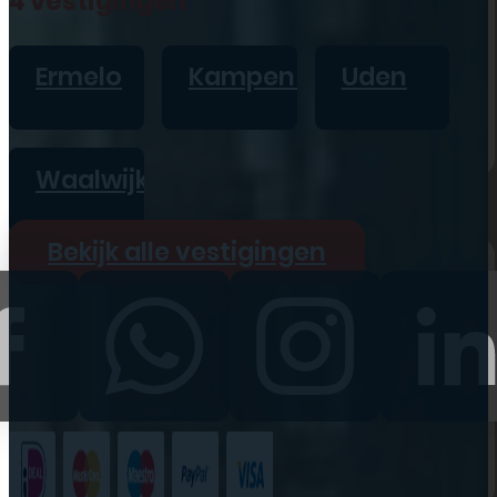
4 vestigingen
iPad
Overig
Ermelo
Kampen
Uden
Vraag offerte aan
Bekijk alle prijzen
Waalwijk
Producten
Bekijk alle vestigingen
iPhone
iPad
Refurbished
Accessoires
Bekijk alle
producten