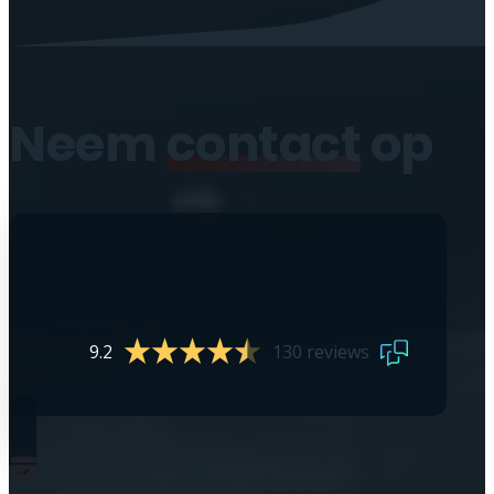
Neem
contact
op
9.2
130 reviews
0