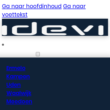
Ga naar hoofdinhoud
Ga naar
voettekst
Vestigingen
Ermelo
Er zijn geweldige
Kampen
Uden
dingen in het
Waalwijk
verschiet
Meedoen