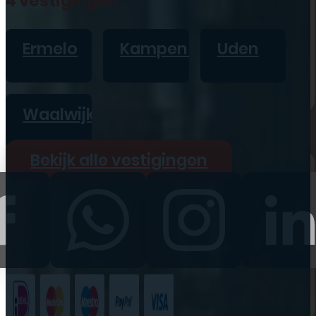
4 vestigingen
iPad
Overig
Ermelo
Kampen
Uden
Vraag offerte aan
Bekijk alle prijzen
Waalwijk
Producten
Bekijk alle vestigingen
iPhone
iPad
Refurbished
Accessoires
Bekijk alle
producten