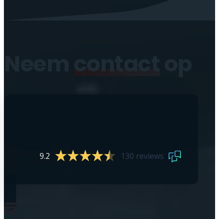
Neem
contact
op
9.2
130 reviews
0