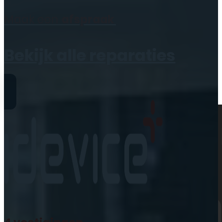
Geen producten in de
Maak een
afspraak
winkelwagen.
Bekijk alle reparaties
Reparaties
iPhone